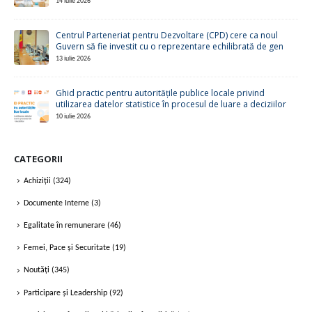
14 iulie 2026
Centrul Parteneriat pentru Dezvoltare (CPD) cere ca noul
Guvern să fie investit cu o reprezentare echilibrată de gen
13 iulie 2026
Ghid practic pentru autoritățile publice locale privind
utilizarea datelor statistice în procesul de luare a deciziilor
10 iulie 2026
CATEGORII
Achiziții
(324)
Documente Interne
(3)
Egalitate în remunerare
(46)
Femei, Pace și Securitate
(19)
Noutăți
(345)
Participare și Leadership
(92)