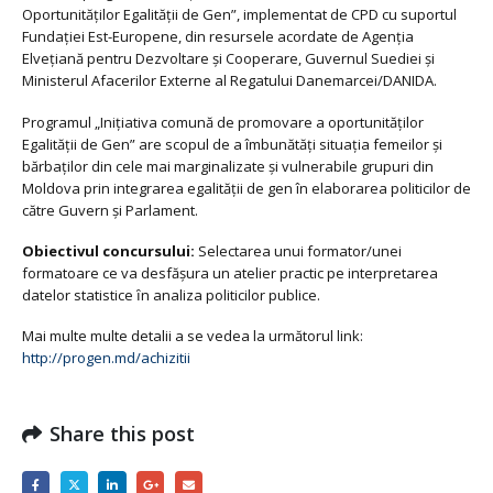
Oportunităților Egalității de Gen”, implementat de CPD cu suportul
Fundaţiei Est-Europene, din resursele acordate de Agenţia
Elveţiană pentru Dezvoltare şi Cooperare, Guvernul Suediei şi
Ministerul Afacerilor Externe al Regatului Danemarcei/DANIDA.
Programul „Iniţiativa comună de promovare a oportunităţilor
Egalităţii de Gen” are scopul de a îmbunătăţi situaţia femeilor şi
bărbaţilor din cele mai marginalizate și vulnerabile grupuri din
Moldova prin integrarea egalității de gen în elaborarea politicilor de
către Guvern și Parlament.
Obiectivul concursului:
Selectarea unui formator/unei
formatoare ce va desfăşura un atelier practic pe interpretarea
datelor statistice ȋn analiza politicilor publice.
Mai multe multe detalii a se vedea la următorul link:
http://progen.md/achizitii
Share this post