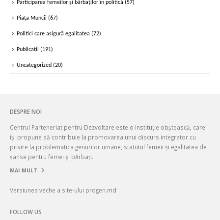
Participarea femeilor și bărbaților în politică
(57)
Piața Muncii
(67)
Politici care asigură egalitatea
(72)
Publicații
(191)
Uncategorized
(20)
DESPRE NOI
Centrul Parteneriat pentru Dezvoltare este o instituție obștească, care
își propune să contribuie la promovarea unui discurs integrator cu
privire la problematica genurilor umane, statutul femeii și egalitatea de
șanse pentru femei și bărbați.
MAI MULT
Versiunea veche a site-ului progen.md
FOLLOW US