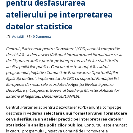
pentru desfasurarea
atelierului pe interpretarea
datelor statistice
Achiziții
0 Comments
Centrul „Parteneriat pentru Dezvoltare” (CPD) anunţă competiţie
deschisă în vederea selectării unui formator/unei formatoare ce va
desfăşura un atelier practic pe interpretarea datelor statistice ȋn
analiza politicilor publice. Concursul este anunţat în cadrul
programului „Inițiativa Comună de Promovare a Oportunităților
Egalității de Gen”, implementat de CPD cu suportul Fundaţiei Est-
Europene, din resursele acordate de Agenţia Elveţiană pentru
Dezvoltare şi Cooperare, Guvernul Suediei şi Ministerul Afacerilor
Externe al Regatului Danemarcei/DANIDA.
Centrul „Parteneriat pentru Dezvoltare” (CPD) anunţă competiţie
deschisă în vederea
selectării unui formator/unei formatoare
ce va desfăşura un atelier practic pe interpretarea datelor
statistice ȋn analiza politicilor publice.
Concursul este anunţat
în cadrul programului „Inițiativa Comună de Promovare a