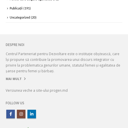
Publicații
(191)
Uncategorized
(20)
DESPRE NOI
Centrul Parteneriat pentru Dezvoltare este o instituție obștească, care
își propune să contribuie la promovarea unui discurs integrator cu
privire la problematica genurilor umane, statutul femeii și egalitatea de
șanse pentru femei și bărbați.
MAI MULT
Versiunea veche a site-ului progen.md
FOLLOW US