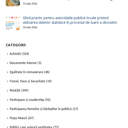
13 iulie 2026
Ghid practic pentru autoritățile publice locale privind
utilizarea datelor statistice în procesul de luare a deciziilor
10 iulie 2026
CATEGORII
Achiziții
(324)
Documente Interne
(3)
Egalitate în remunerare
(46)
Femei, Pace și Securitate
(19)
Noutăți
(345)
Participare și Leadership
(92)
Participarea femeilor și bărbaților în politică
(57)
Piața Muncii
(67)
Politici care asigură egalitatea
(72)