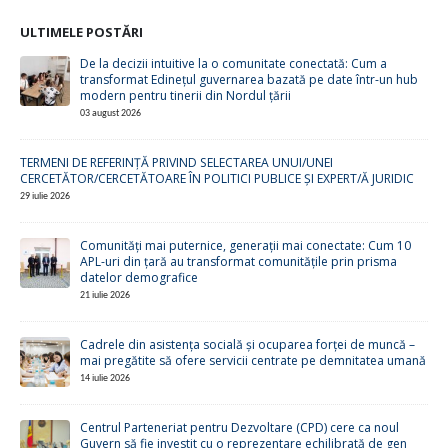
ULTIMELE POSTĂRI
De la decizii intuitive la o comunitate conectată: Cum a
transformat Edinețul guvernarea bazată pe date într-un hub
modern pentru tinerii din Nordul țării
03 august 2026
TERMENI DE REFERINȚĂ PRIVIND SELECTAREA UNUI/UNEI
CERCETĂTOR/CERCETĂTOARE ÎN POLITICI PUBLICE ȘI EXPERT/Ă JURIDIC
29 iulie 2026
Comunități mai puternice, generații mai conectate: Cum 10
APL-uri din țară au transformat comunitățile prin prisma
datelor demografice
21 iulie 2026
Cadrele din asistența socială și ocuparea forței de muncă –
mai pregătite să ofere servicii centrate pe demnitatea umană
14 iulie 2026
Centrul Parteneriat pentru Dezvoltare (CPD) cere ca noul
Guvern să fie investit cu o reprezentare echilibrată de gen