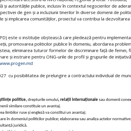
lă și autoritățile publice, inclusiv în contextul negocierilor de adera
vei de gen și a incluziunii tinerilor în diverse domenii de politic
le și implicarea comunităților, proiectul va contribui la dezvoltarea
PD) este o instituție obștească care pledează pentru implement
vieții, promovarea politicilor publice în domeniu, abordarea proble
cesteia, eliminarea tuturor formelor de discriminare faţă de femei, f
e şi instruire pentru ONG-urile de profil şi grupurile de inițiativă
www.progen.md
27 cu posibilitatea de prelungire a contractului individual de mun
științe politice,
drepturile omului
, relații internaționale
sau domenii conex
menii similare constituie un avantaj.
 limbilor ruse și engleză va constitui un avantaj;
re în domeniul politicilor publice; elaborarea sau analiza actelor normative
ultanță juridică.