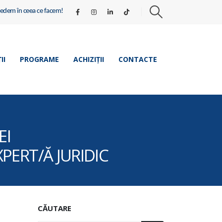
redem în ceea ce facem!
II
PROGRAME
ACHIZIȚII
CONTACTE
EI
PERT/Ă JURIDIC
CĂUTARE