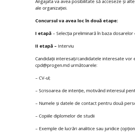
Angajata va avea posibilitate să acceseze și alte 
ale organizației.
Concursul va avea loc în două etape:
I etapă
– Selecția preliminară în baza dosarelor
II etapă –
Interviu
Candidații interesați/candidatele interesate vor
cpd@progen.md următoarele:
– CV-ul;
– Scrisoarea de intenție, motivând interesul pent
– Numele şi datele de contact pentru două perso
– Copiile diplomelor de studii
– Exemple de lucrări analitice sau juridice (opțion