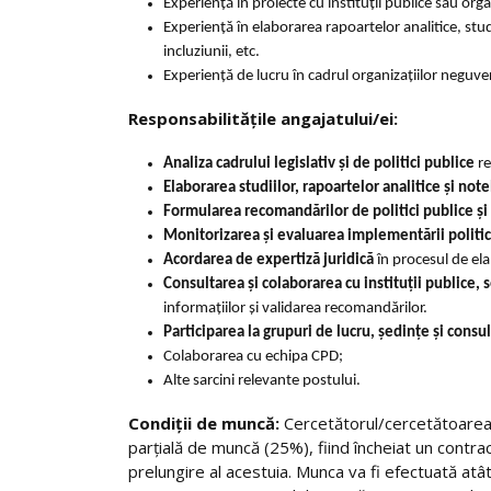
Experiență în proiecte cu instituții publice sau org
Experiență în elaborarea rapoartelor analitice, studi
incluziunii, etc.
Experiență de lucru în cadrul organizațiilor negu
Responsabilitățile angajatului/ei:
Analiza cadrului legislativ și de politici publice
re
Elaborarea studiilor, rapoartelor analitice și note
Formularea recomandărilor de politici publice și 
Monitorizarea și evaluarea implementării politici
Acordarea de expertiză juridică
în procesul de ela
Consultarea și colaborarea cu instituții publice, se
informațiilor și validarea recomandărilor.
Participarea la grupuri de lucru, ședințe și consul
Colaborarea cu echipa CPD;
Alte sarcini relevante postului.
Condiții de muncă:
Cercetătorul/cercetătoarea în
parțială de muncă (25%), fiind încheiat un contr
prelungire al acestuia. Munca va fi efectuată atât 