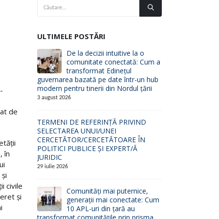
ULTIMELE POSTĂRI
De la decizii intuitive la o
comunitate conectată: Cum a
transformat Edinețul
guvernarea bazată pe date într-un hub
modern pentru tinerii din Nordul țării
-
3 august 2026
țat de
TERMENI DE REFERINȚĂ PRIVIND
SELECTAREA UNUI/UNEI
CERCETĂTOR/CERCETĂTOARE ÎN
tății
POLITICI PUBLICE ȘI EXPERT/Ă
, în
JURIDIC
ui
29 iulie 2026
 și
i civile
Comunități mai puternice,
eret și
generații mai conectate: Cum
i
10 APL-uri din țară au
transformat comunitățile prin prisma