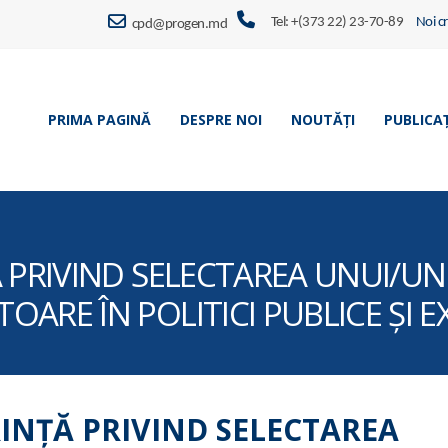
Tel: +(373 22) 23-70-89
Noi c
cpd@progen.md
PRIMA PAGINĂ
DESPRE NOI
NOUTĂȚI
PUBLICAȚ
 PRIVIND SELECTAREA UNUI/UN
ARE ÎN POLITICI PUBLICE ȘI EX
INȚĂ PRIVIND SELECTAREA