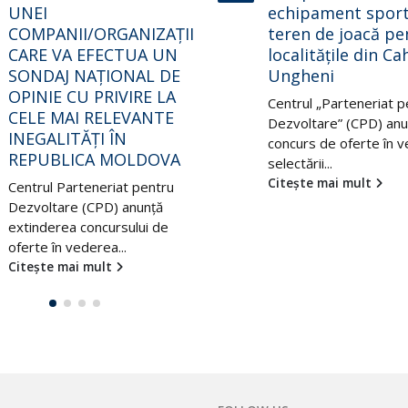
echipament sportiv și
pentru Modulul I
teren de joacă pentru
“Liderism Politic” 
localitățile din Cahul și
cadrul proiectului
Ungheni
“Pledoaria societăţ
civile pentru aleg
Centrul „Parteneriat pentru
incluzive şi corect
Dezvoltare” (CPD) anunță
Republica Moldov
concurs de oferte în vederea
conforme
selectării...
recomandărilor U
Citește mai mult
OSCE/ODIHR şi
angajamentelor î
domeniul dreptur
omului”
Centrul ”Parteneriat p
Dezvoltare” (CPD) anu
competiţie deschisă în
vederea selectării unui/
Citește mai mult