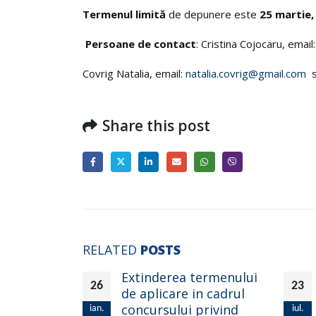
Termenul limită
de depunere este
25 martie,
Persoane de contact
: Cristina Cojocaru, email
Covrig Natalia, email:
natalia.covrig@gmail.com
s
Share this post
RELATED
POSTS
ermenului
EXTINDEREA
23
24
n cadrul
CONCURSULUI
privind
PRIVIND SELECTAREA
iul.
mai