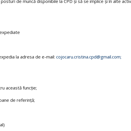
posturi de muncă disponibile la CPD și să se implice și în alte activ
 expediate
 expedia la adresa de e-mail:
cojocaru.cristina.cpd@gmail.com;
ru această funcție;
ane de referință;
al)