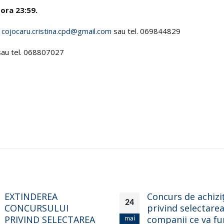
 ora 23:59.
:
cojocaru.cristina.cpd@gmail.com
sau tel. 069844829
au tel. 068807027
Concurs de achiziții
Concurs privind
21
privind selectarea unui
selectarea unui/u
companii ce va furniza
formator/format
feb.