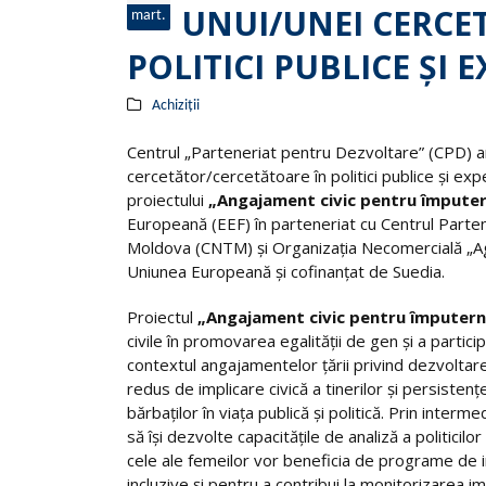
UNUI/UNEI CERCE
mart.
POLITICI PUBLICE ȘI 
Achiziții
Centrul „Parteneriat pentru Dezvoltare” (CPD) an
cercetător/cercetătoare în politici publice și exp
proiectului
„Angajament civic pentru împutern
Europeană (EEF) în parteneriat cu Centrul Partene
Moldova (CNTM) și Organizația Necomercială „Age
Uniunea Europeană și cofinanțat de Suedia.
Proiectul
„Angajament civic pentru împuternic
civile în promovarea egalității de gen și a particip
contextul angajamentelor țării privind dezvoltare
redus de implicare civică a tinerilor și persistenț
bărbaților în viața publică și politică. Prin interme
să își dezvolte capacitățile de analiză a politicilo
cele ale femeilor vor beneficia de programe de i
incluzive și pentru a contribui la monitorizarea im