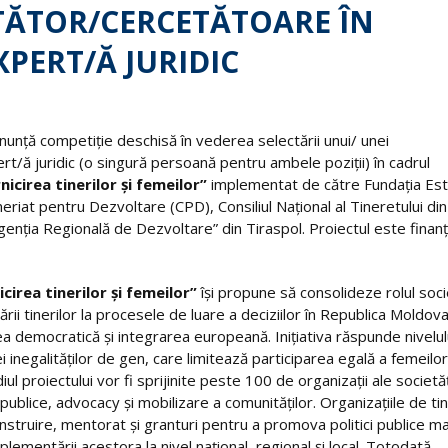
TĂTOR/CERCETĂTOARE ÎN
EXPERT/Ă JURIDIC
unță competiție deschisă în vederea selectării unui/ unei
ert/ă juridic (o singură persoană pentru ambele poziții) în cadrul
icirea tinerilor și femeilor”
implementat de către Fundația Est
riat pentru Dezvoltare (CPD), Consiliul Național al Tineretului din
nția Regională de Dezvoltare” din Tiraspol. Proiectul este finan
irea tinerilor și femeilor”
își propune să consolideze rolul socie
ării tinerilor la procesele de luare a deciziilor în Republica Moldova
a democratică și integrarea europeană. Inițiativa răspunde nivelul
ei inegalităților de gen, care limitează participarea egală a femeilor
diul proiectului vor fi sprijinite peste 100 de organizații ale societăți
r publice, advocacy și mobilizare a comunităților. Organizațiile de tin
nstruire, mentorat și granturi pentru a promova politici publice ma
plementării acestora la nivel național, regional și local. Totodată,