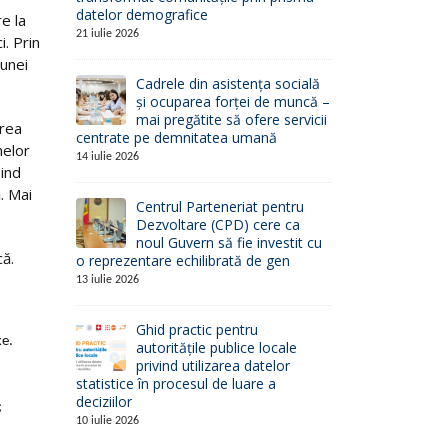
datelor demografice
re la
21 iulie 2026
i. Prin
 unei
Cadrele din asistența socială
și ocuparea forței de muncă –
mai pregătite să ofere servicii
area
centrate pe demnitatea umană
melor
14 iulie 2026
iind
. Mai
Centrul Parteneriat pentru
Dezvoltare (CPD) cere ca
noul Guvern să fie investit cu
că.
o reprezentare echilibrată de gen
13 iulie 2026
Ghid practic pentru
e.
autoritățile publice locale
privind utilizarea datelor
statistice în procesul de luare a
deciziilor
;
10 iulie 2026