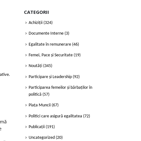
CATEGORII
Achiziții
(324)
Documente Interne
(3)
Egalitate în remunerare
(46)
Femei, Pace și Securitate
(19)
Noutăți
(345)
ative.
Participare și Leadership
(92)
Participarea femeilor și bărbaților în
politică
(57)
Piața Muncii
(67)
Politici care asigură egalitatea
(72)
ormă
Publicații
(191)
e
Uncategorized
(20)