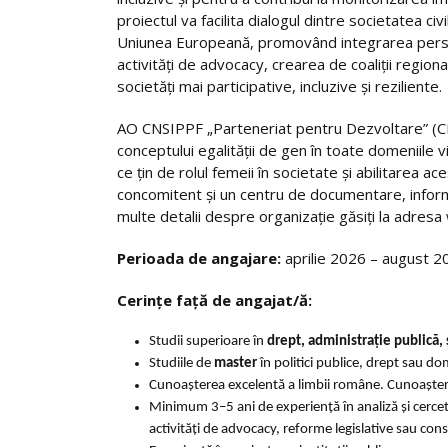
proiectul va facilita dialogul dintre societatea civi
Uniunea Europeană, promovând integrarea perspecti
activități de advocacy, crearea de coaliții regiona
societăți mai participative, incluzive și reziliente.
AO CNSIPPF „Parteneriat pentru Dezvoltare” (C
conceptului egalității de gen în toate domeniile 
ce ţin de rolul femeii în societate şi abilitarea a
concomitent şi un centru de documentare, informar
multe detalii despre organizație găsiți la adresa
Perioada de angajare:
aprilie 2026 – august 20
Cerințe față de angajat/ă:
Studii superioare în
drept
, administrație publică, 
Studiile de
master
în politici publice, drept sau do
Cunoașterea excelentă a limbii române. Cunoașterea
Minimum 3–5 ani de experiență în analiză și cerceta
activități de advocacy, reforme legislative sau cons