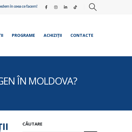
redem în ceea ce facem!
II
PROGRAME
ACHIZIȚII
CONTACTE
 GEN ÎN MOLDOVA?
II
CĂUTARE