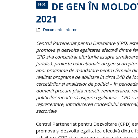
DE GEN ÎN MOLDOVA
sept.
2021
Documente Interne
Centrul Parteneriat pentru Dezvoltare (CPD) est
promova și dezvolta egalitatea efectivă dintre fe
CPD şi-a concentrat eforturile asupra următoarelo
juridică, proiecte educaționale de gen şi dreptur
apoi programe de mandatare pentru femeile din 
realizat programe de abilitare în circa 240 de loc
cercetărilor și analizelor de politici – în perioa
domenii precum piața muncii, remunerarea, refor
politicilor menite să asigure egalitatea – CPD s
reprezentare, introducerea concediului paternal,
sectoriale.
Centrul Parteneriat pentru Dezvoltare (CPD) est
promova și dezvolta egalitatea efectivă dintre f
activitate, CPD şi-a concentrat eforturile asupra u