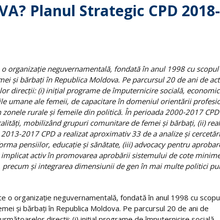
? Planul Strategic CPD 2018-
e o organizație neguvernamentală, fondată în anul 1998 cu scopul
mei și bărbați în Republica Moldova. Pe parcursul 20 de ani de acti
r direcții: (i) inițial programe de împuternicire socială, economic
ile umane ale femeii, de capacitare în domeniul orientării profesi
zonele rurale și femeile din politică. În perioada 2000-2017 CPD
alități, mobilizând grupuri comunitare de femei și bărbați, (ii) rea
da 2013-2017 CPD a realizat aproximativ 33 de a analize și cercetări
ma pensiilor, educație și sănătate, (iii) advocacy pentru aprobar
-a implicat activ în promovarea aprobării sistemului de cote minim
 precum și integrarea dimensiunii de gen în mai multe politici pu
e o organizație neguvernamentală, fondată în anul 1998 cu scopu
emei și bărbați în Republica Moldova. Pe parcursul 20 de ani de
rmătoarelor direcții: (i) inițial programe de împuternicire socială,