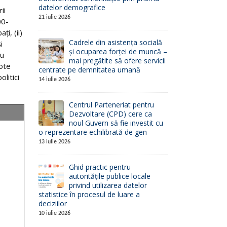
datelor demografice
ii
21 iulie 2026
00-
i, (ii)
Cadrele din asistența socială
i
și ocuparea forței de muncă –
ru
mai pregătite să ofere servicii
cote
centrate pe demnitatea umană
litici
14 iulie 2026
Centrul Parteneriat pentru
Dezvoltare (CPD) cere ca
noul Guvern să fie investit cu
o reprezentare echilibrată de gen
13 iulie 2026
Ghid practic pentru
autoritățile publice locale
privind utilizarea datelor
statistice în procesul de luare a
deciziilor
10 iulie 2026