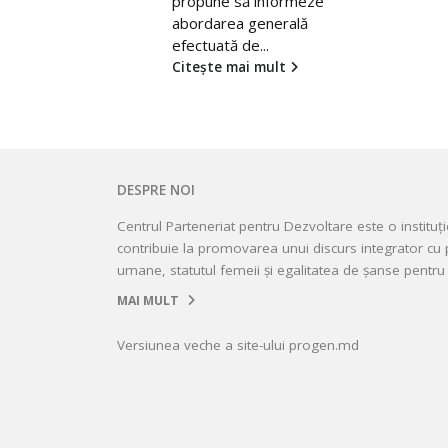
propune să informeze
abordarea generală
efectuată de...
Citește mai mult
DESPRE NOI
Centrul Parteneriat pentru Dezvoltare este o instituț
contribuie la promovarea unui discurs integrator cu p
umane, statutul femeii și egalitatea de șanse pentru 
MAI MULT
Versiunea veche a site-ului progen.md