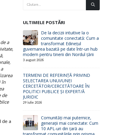
ULTIMELE POSTĂRI
De la decizii intuitive la o
comunitate conectată: Cum a
 de a
transformat Edinețul
vitate,
guvernarea bazată pe date într-un hub
modern pentru tinerii din Nordul țării
ă,
3 august 2026
onale,
 a
lizarea
TERMENI DE REFERINȚĂ PRIVIND
SELECTAREA UNUI/UNEI
 în
CERCETĂTOR/CERCETĂTOARE ÎN
ea
POLITICI PUBLICE ȘI EXPERT/Ă
e de
JURIDIC
blice
29 iulie 2026
Comunități mai puternice,
l de a
generații mai conectate: Cum
10 APL-uri din țară au
transformat comunitățile prin prisma