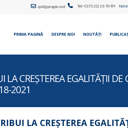
Tel: +(373 22) 23-70-89
Noi c
cpd@progen.md
PRIMA PAGINĂ
DESPRE NOI
NOUTĂȚI
PUBLICAȚ
 LA CREȘTEREA EGALITĂȚII DE
018-2021
IBUI LA CREȘTEREA EGALITĂȚ