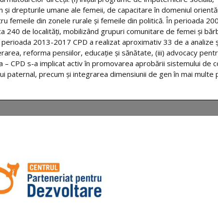
 şi drepturile umane ale femeii, de capacitare în domeniul orientăr
femeile din zonele rurale și femeile din politică. În perioada 20
 240 de localități, mobilizând grupuri comunitare de femei și bărbaț
– în perioada 2013-2017 CPD a realizat aproximativ 33 de a analize ș
area, reforma pensiilor, educație și sănătate, (iii) advocacy pent
ea – CPD s-a implicat activ în promovarea aprobării sistemului de 
 paternal, precum și integrarea dimensiunii de gen în mai multe po