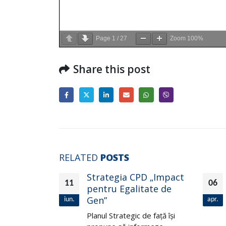
Page
1
/
27
Zoom
100%
Share this post
RELATED
POSTS
Strategia CPD „Impact
11
06
pentru Egalitate de
Gen”
iun.
apr.
Planul Strategic de faţă își