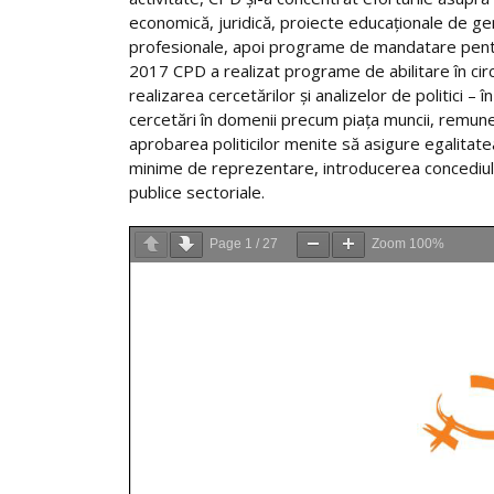
economică, juridică, proiecte educaționale de gen
profesionale, apoi programe de mandatare pentru 
2017 CPD a realizat programe de abilitare în circa
realizarea cercetărilor și analizelor de politici 
cercetări în domenii precum piața muncii, remuner
aprobarea politicilor menite să asigure egalitat
minime de reprezentare, introducerea concediului
publice sectoriale.
Page
1
/
27
Zoom
100%