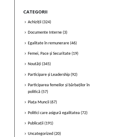
CATEGORII
Achiziții
(324)
Documente Interne
(3)
Egalitate în remunerare
(46)
Femei, Pace și Securitate
(19)
Noutăți
(345)
Participare și Leadership
(92)
Participarea femeilor și bărbaților în
politică
(57)
Piața Muncii
(67)
Politici care asigură egalitatea
(72)
Publicații
(191)
Uncategorized
(20)