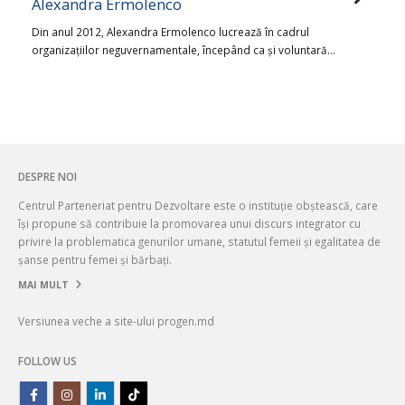
Alexandra Ermolenco
Din anul 2012, Alexandra Ermolenco lucrează în cadrul
organizațiilor neguvernamentale, începând ca și voluntară…
DESPRE NOI
Centrul Parteneriat pentru Dezvoltare este o instituție obștească, care
își propune să contribuie la promovarea unui discurs integrator cu
privire la problematica genurilor umane, statutul femeii și egalitatea de
șanse pentru femei și bărbați.
MAI MULT
Versiunea veche a site-ului progen.md
FOLLOW US