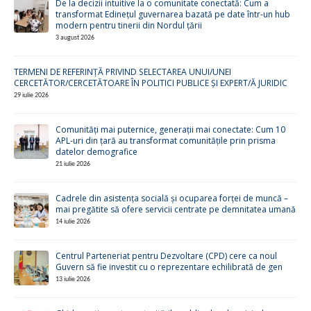
De la decizii intuitive la o comunitate conectată: Cum a
transformat Edinețul guvernarea bazată pe date într-un hub
modern pentru tinerii din Nordul țării
3 august 2026
TERMENI DE REFERINȚĂ PRIVIND SELECTAREA UNUI/UNEI
CERCETĂTOR/CERCETĂTOARE ÎN POLITICI PUBLICE ȘI EXPERT/Ă JURIDIC
29 iulie 2026
Comunități mai puternice, generații mai conectate: Cum 10
APL-uri din țară au transformat comunitățile prin prisma
datelor demografice
21 iulie 2026
Cadrele din asistența socială și ocuparea forței de muncă –
mai pregătite să ofere servicii centrate pe demnitatea umană
14 iulie 2026
Centrul Parteneriat pentru Dezvoltare (CPD) cere ca noul
Guvern să fie investit cu o reprezentare echilibrată de gen
13 iulie 2026