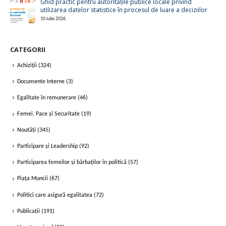
Ghid practic pentru autoritățile publice locale privind
utilizarea datelor statistice în procesul de luare a deciziilor
10 iulie 2026
CATEGORII
Achiziții
(324)
Documente Interne
(3)
Egalitate în remunerare
(46)
Femei, Pace și Securitate
(19)
Noutăți
(345)
Participare și Leadership
(92)
Participarea femeilor și bărbaților în politică
(57)
Piața Muncii
(67)
Politici care asigură egalitatea
(72)
Publicații
(191)