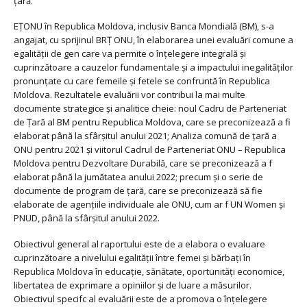
țară.
EȚONU în Republica Moldova, inclusiv Banca Mondială (BM), s-a
angajat, cu sprijinul BRȚ ONU, în elaborarea unei evaluări comune a
egalității de gen care va permite o înțelegere integrală și
cuprinzătoare a cauzelor fundamentale și a impactului inegalităților
pronunțate cu care femeile și fetele se confruntă în Republica
Moldova. Rezultatele evaluării vor contribui la mai multe
documente strategice și analitice cheie: noul Cadru de Parteneriat
de Țară al BM pentru Republica Moldova, care se preconizează a fi
elaborat până la sfârșitul anului 2021; Analiza comună de țară a
ONU pentru 2021 și viitorul Cadrul de Parteneriat ONU – Republica
Moldova pentru Dezvoltare Durabilă, care se preconizează a f
elaborat până la jumătatea anului 2022; precum și o serie de
documente de program de țară, care se preconizează să fie
elaborate de agențiile individuale ale ONU, cum ar f UN Women și
PNUD, până la sfârșitul anului 2022.
Obiectivul general al raportului este de a elabora o evaluare
cuprinzătoare a nivelului egalității între femei și bărbați în
Republica Moldova în educație, sănătate, oportunități economice,
libertatea de exprimare a opiniilor și de luare a măsurilor.
Obiectivul specifc al evaluării este de a promova o înțelegere