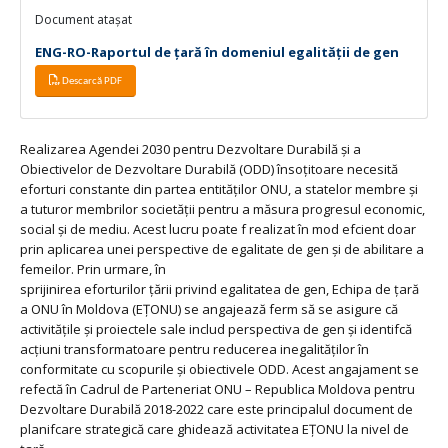
Document atașat
ENG-RO-Raportul de țară în domeniul egalității de gen
Descarcă PDF
Realizarea Agendei 2030 pentru Dezvoltare Durabilă și a
Obiectivelor de Dezvoltare Durabilă (ODD) însoțitoare necesită
eforturi constante din partea entităților ONU, a statelor membre și
a tuturor membrilor societății pentru a măsura progresul economic,
social și de mediu. Acest lucru poate f realizat în mod efcient doar
prin aplicarea unei perspective de egalitate de gen și de abilitare a
femeilor. Prin urmare, în
sprijinirea eforturilor țării privind egalitatea de gen, Echipa de țară
a ONU în Moldova (EȚONU) se angajează ferm să se asigure că
activitățile și proiectele sale includ perspectiva de gen și identifcă
acțiuni transformatoare pentru reducerea inegalităților în
conformitate cu scopurile și obiectivele ODD. Acest angajament se
refectă în Cadrul de Parteneriat ONU – Republica Moldova pentru
Dezvoltare Durabilă 2018-2022 care este principalul document de
planifcare strategică care ghidează activitatea EȚONU la nivel de