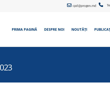
Te
cpd@progen.md
PRIMA PAGINĂ
DESPRE NOI
NOUTĂȚI
PUBLICAȚ
2023