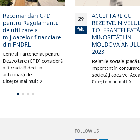
Nivelului de Trai ş
Muncă ȋn Mediul 
ACCEPTARE CU
din Fondul Națion
REZERVE: NIVELUL
Dezvoltare a
TOLERANȚEI FAȚĂ DE
Agriculturii şi Me
MINORITĂȚI ÎN
Rural
MOLDOVA ANULUI
Centrul Parteneriat pe
2023
Dezvoltare (CPD) susț
Relațiile sociale joacă un rol
inițiativa Ministerul
important în conturarea unei
Agriculturii, Dezvoltării
societăți coezive. Aceasta...
Regionale și...
Citește mai mult
Citește mai mult
FOLLOW US