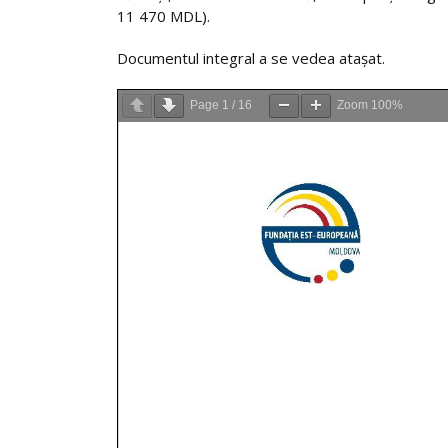
11 470 MDL).
Documentul integral a se vedea atașat.
Page
1
/
16
Zoom
100%