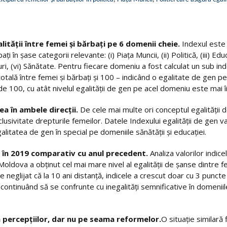
lității între femei și bărbați pe 6 domenii cheie.
Indexul este
i în șase categorii relevante: (i) Piața Muncii, (ii) Politică, (iii) Edu
puri, (vi) Sănătate. Pentru fiecare domeniu a fost calculat un sub in
totală între femei și bărbați și 100 – indicând o egalitate de gen pe
de 100, cu atât nivelul egalității de gen pe acel domeniu este mai în
ea în ambele direcții.
De cele mai multe ori conceptul egalității 
sivitate drepturile femeilor. Datele Indexului egalității de gen v
galitatea de gen în special pe domeniile sănătății și educației.
ă în 2019 comparativ cu anul precedent.
Analiza valorilor indicel
 Moldova a obținut cel mai mare nivel al egalității de șanse dintre f
e neglijat că la 10 ani distanță, indicele a crescut doar cu 3 puncte
 continuând să se confrunte cu inegalități semnificative în domeniil
a percepțiilor, dar nu pe seama reformelor.
O situație similară 