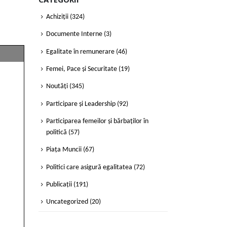
Achiziții
(324)
Documente Interne
(3)
Egalitate în remunerare
(46)
Femei, Pace și Securitate
(19)
Noutăți
(345)
Participare și Leadership
(92)
Participarea femeilor și bărbaților în
politică
(57)
Piața Muncii
(67)
Politici care asigură egalitatea
(72)
Publicații
(191)
Uncategorized
(20)