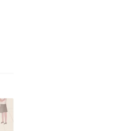
Notă analitică. Trei
11
ntul
soluții pentru
darea
egalitatea de gen în
apr.
ru
educație
Educaţia este un domeniu în