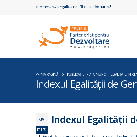
Promovează egalitatea, fii tu schimbarea!
PRIMA PAGINĂ
PUBLICAȚII
,
PIAȚA MUNCII
,
EGALITATE ÎN R
Indexul Egalității de G
Indexul Egalității
09
mart.
Egalitate în remunerare
,
Participare și Leadership
,
Part