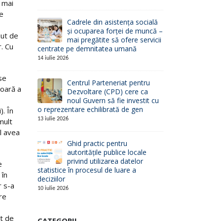
a mai
de
Cadrele din asistența socială
și ocuparea forței de muncă –
zut de
mai pregătite să ofere servicii
r. Cu
centrate pe demnitatea umană
14 iulie 2026
se
Centrul Parteneriat pentru
șoară a
Dezvoltare (CPD) cere ca
noul Guvern să fie investit cu
o reprezentare echilibrată de gen
). În
13 iulie 2026
mult
l avea
Ghid practic pentru
autoritățile publice locale
privind utilizarea datelor
e
statistice în procesul de luare a
 în
deciziilor
r s-a
10 iulie 2026
re
st de
CATEGORII