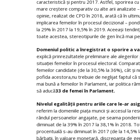
caracteristică și pentru 2017. Astfel, sporirea cu
mare creștere comparativ cu alte arii analizate 
opinie, realizat de CPD în 2018, arată că în ultimu
implicarea femeilor în procesul decizional – pond
la 29% în 2017 la 19,5% în 2019. Aceeași tendință s
toate acestea, stereotipurile de gen încă mai per
Domeniul politic a înregistrat o sporire a val
explică prinrezultatele preliminare ale alegeril
situației femeilor în procesul electoral. Compara
femeilor candidate (de la 30,5% la 36%), cât și n
pofida acestora,nu trebuie de neglijat faptul că
mai bună a femeilor în Parlament, iar politica r
să aducă
33 de femei în Parlament
.
Nivelul egalității pentru ariile care le-ar a
referim la domeniile piața muncii și accesul la r
rândul persoanelor angajate, pe seama ponderii m
diminuat de la 39% în 2017 la 38,1% în 2018. Totod
procentuală s-au diminuat în 2017 (de la 14,5% la
bărbații, în valoare monetară, discrepanța de gen