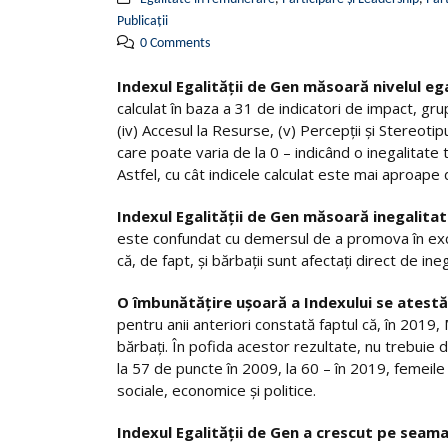
Publicații
0 Comments
Indexul Egalității de Gen măsoară nivelul ega
calculat în baza a 31 de indicatori de impact, grupaț
(iv) Accesul la Resurse, (v) Percepții şi Stereoti
care poate varia de la 0 – indicând o inegalitate 
Astfel, cu cât indicele calculat este mai aproape 
Indexul Egalității de Gen măsoară inegalitat
este confundat cu demersul de a promova în exclu
că, de fapt, și bărbații sunt afectați direct de ine
O îmbunătățire ușoară a Indexului se atest
pentru anii anteriori constată faptul că, în 2019,
bărbați. În pofida acestor rezultate, nu trebuie d
la 57 de puncte în 2009, la 60 – în 2019, femeile
sociale, economice și politice.
Indexul Egalității de Gen a crescut pe seam