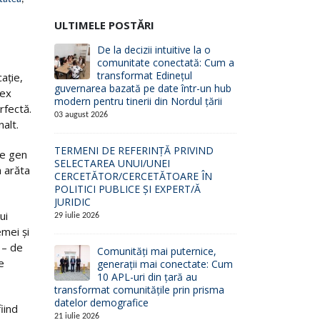
ULTIMELE POSTĂRI
De la decizii intuitive la o
comunitate conectată: Cum a
transformat Edinețul
cație,
guvernarea bazată pe date într-un hub
dex
modern pentru tinerii din Nordul țării
rfectă.
03 august 2026
alt.
TERMENI DE REFERINȚĂ PRIVIND
de gen
SELECTAREA UNUI/UNEI
a arăta
CERCETĂTOR/CERCETĂTOARE ÎN
POLITICI PUBLICE ȘI EXPERT/Ă
JURIDIC
ui
29 iulie 2026
emei și
 – de
Comunități mai puternice,
e
generații mai conectate: Cum
10 APL-uri din țară au
transformat comunitățile prin prisma
datelor demografice
fiind
21 iulie 2026