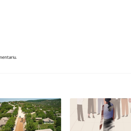
mentariu.
Propunerile CPD
22
pentru Regulame
cu Privire la Acor
iul.
Subvențiilor pent
Îmbunătățirea