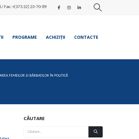
l./ Fax: +(373 22) 23-70-89
II
PROGRAME
ACHIZIȚII
CONTACTE
PAREA FEMEILOR ȘI BĂRBAȚILOR ÎN POLITICĂ
CĂUTARE
itatea
,