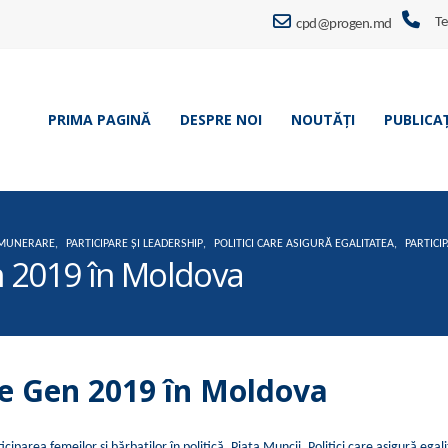
Te
cpd@progen.md
PRIMA PAGINĂ
DESPRE NOI
NOUTĂȚI
PUBLICAȚ
EMUNERARE
,
PARTICIPARE ȘI LEADERSHIP
,
POLITICI CARE ASIGURĂ EGALITATEA
,
PARTICI
en 2019 în Moldova
 de Gen 2019 în Moldova
iciparea femeilor și bărbaților în politică
,
Piața Muncii
,
Politici care asigură egal