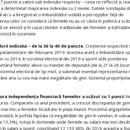
 7 puncte a valorii sub indexului respectiv – ceea ce reflectă și ce
– a determinat majorarea Indexului cu 2 nivele. Datele sondajului 
l an s-a înregistrat o îmbunătățire vizibilă a percepțiilor față de
erea celor ce consideră că femeile nu au ce căuta în politică a scă
e atestă și în cazul rolurilor tradiționale ale femeilor și bărbațilo
sistă în societate.
orii indicelui – de la 36 la 40 de puncte.
Creșterea respectivă 
or parlamentare din februarie 2019. Acestea arată o îmbunătățire u
tiv cu 2014, în scrutinul electoral din 2019 a sporit atât ponderea
umărul femeilor alese cu mandat de deputată (de la 21 la 26 locuri
 sistemul electoral de tip mixt, a subminat esențial reprezentarea 
ămâne aria cu cea mai mare inegalitate de gen. Sistemul proporționa
sigura independența financiară femeilor a scăzut cu 1 punct.
N
esurse. Comparativ cu anul precedent, a crescut discrepanța de gen
ai mici a femeilor încadrate în piața muncii. Procentul angajatelo
ată, în pofida faptului că inegalitățile de gen în venituri, în valoa
 13,5%), totuși în domeniile unde femeile au salarii mai mici decât
 în salarii a sporit, constituind 12 133 MDL (în 2016 aceasta a fo