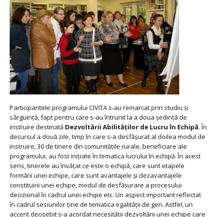
Participantele programului CIVITA s-au remarcat prin studiu și
sârguință, fapt pentru care s-au întrunit la a doua ședință de
instruire destinată
Dezvoltării Abilită
ț
ilor de Lucru în Echipă
. În
decursul a două zile, timp în care s-a desfăşurat al doilea modul de
instruire, 30 de tinere din comunităţile rurale, beneficiare ale
programului, au fost iniţiate în tematica lucrului în echipă. În acest
sens, tinerele au învăţat ce este o echipă, care sunt etapele
formării unei echipe, care sunt avantajele şi dezavantajele
constituirii unei echipe, modul de desfăşurare a procesului
decizional în cadrul unei echipe etc. Un aspect important reflectat
în cadrul sesiunilor ţine de tematica egalităţii de gen. Astfel, un
accent deosebit s-a acordat necesităţii dezvoltării unei echipe care