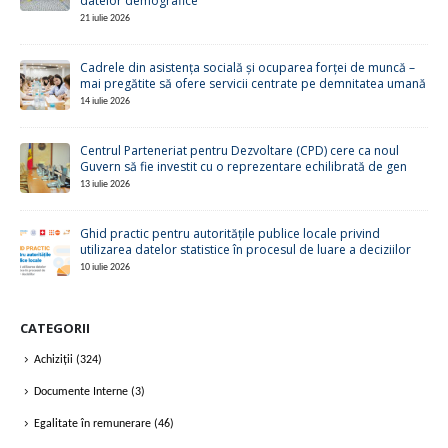
datelor demografice
21 iulie 2026
Cadrele din asistența socială și ocuparea forței de muncă –
mai pregătite să ofere servicii centrate pe demnitatea umană
14 iulie 2026
Centrul Parteneriat pentru Dezvoltare (CPD) cere ca noul
Guvern să fie investit cu o reprezentare echilibrată de gen
13 iulie 2026
Ghid practic pentru autoritățile publice locale privind
utilizarea datelor statistice în procesul de luare a deciziilor
10 iulie 2026
CATEGORII
Achiziții
(324)
Documente Interne
(3)
Egalitate în remunerare
(46)