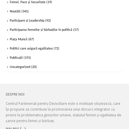
Femei, Pace și Securitate
(19)
Noutăți
(345)
Participare și Leadership
(92)
Participarea femeilor și bărbaților în politică
(57)
Piața Muncii
(67)
Politici care asigură egalitatea
(72)
Publicații
(191)
Uncategorized
(20)
DESPRE NOI
Centrul Parteneriat pentru Dezvoltare este o instituție obștească, care
își propune să contribuie la promovarea unui discurs integrator cu
privire la problematica genurilor umane, statutul femeii și egalitatea de
șanse pentru femei și bărbați.
MAI MULT