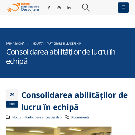
PRIMA PAGINĂ
NOUTĂȚI
,
PARTICIPARE ȘI LEADERSHIP
Consolidarea abilităţilor de lucru în
echipă
Consolidarea abilităţilor de
24
lucru în echipă
nov.
Noutăți
,
Participare și Leadership
0 Comments