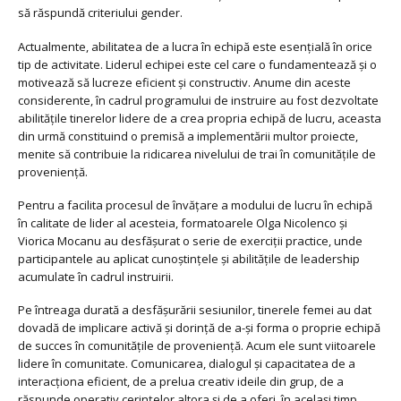
să răspundă criteriului gender.
Actualmente, abilitatea de a lucra în echipă este esenţială în orice
tip de activitate. Liderul echipei este cel care o fundamentează şi o
motivează să lucreze eficient şi constructiv. Anume din aceste
considerente, în cadrul programului de instruire au fost dezvoltate
abilităţile tinerelor lidere de a crea propria echipă de lucru, aceasta
din urmă constituind o premisă a implementării multor proiecte,
menite să contribuie la ridicarea nivelului de trai în comunităţile de
provenienţă.
Pentru a facilita procesul de învăţare a modului de lucru în echipă
în calitate de lider al acesteia, formatoarele Olga Nicolenco și
Viorica Mocanu au desfăşurat o serie de exerciții practice, unde
participantele au aplicat cunoştinţele şi abilitățile de leadership
acumulate în cadrul instruirii.
Pe întreaga durată a desfăşurării sesiunilor, tinerele femei au dat
dovadă de implicare activă și dorință de a-și forma o proprie echipă
de succes în comunităţile de provenienţă. Acum ele sunt viitoarele
lidere în comunitate. Comunicarea, dialogul şi capacitatea de a
interacţiona eficient, de a prelua creativ ideile din grup, de a
răspunde operativ cerinţelor altora şi de a oferi, în acelaşi timp,