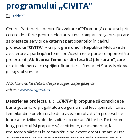
programului „CIVITA”
Achiziții
Centrul Parteneriat pentru Dezvoltare (CPD) anunţă concursul prin
cerere de oferte pentru selectarea unei companii/organizaţii care
să presteze servicii de catering participantelor în cadrul
proiectului
“CIVITA”
, – un program unic în Republica Moldova de
accelerare a participării femeilor. Acesta este parte componentă a
proiectului
„Abilitarea femeilor din localitățile rurale”
, care
este implementat cu sprijinul financiar al Fundaţiei Soros-Moldova
(FSM) şi al Suedia.
N.B. Mai multe detalii despre organiza
ț
ie găsi
ț
i la
adresa
www.progen.md
Descrierea proiectului
:
„
CIVITA
” îşi propune să consolideze
buna guvernare şi egalitatea de gen la nivel local, prin abilitarea
femeilor din zonele rurale de a avea un rol activ în procesul de
luare a deciziilor şi de dezvoltare a comunităţilor lor. Pe termen
lung, proiectul îşi propune să contribuie, de asemenea, la
reducerea sărăciei în comunităţile selectate drept urmare a unei
guvernări mai bune, mai orientate spre nevoile oamenilor şi a