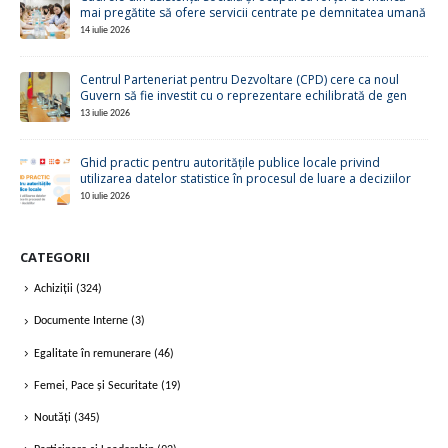
mai pregătite să ofere servicii centrate pe demnitatea umană
14 iulie 2026
Centrul Parteneriat pentru Dezvoltare (CPD) cere ca noul
Guvern să fie investit cu o reprezentare echilibrată de gen
13 iulie 2026
Ghid practic pentru autoritățile publice locale privind
utilizarea datelor statistice în procesul de luare a deciziilor
10 iulie 2026
CATEGORII
Achiziții
(324)
Documente Interne
(3)
Egalitate în remunerare
(46)
Femei, Pace și Securitate
(19)
Noutăți
(345)