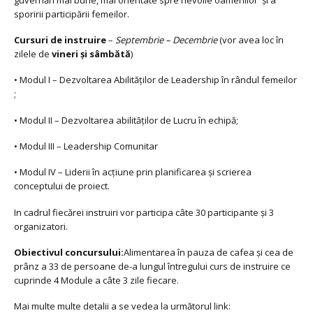
sporirii participării femeilor.
Cursuri de instruire
–
Septembrie – Decembrie
(vor avea loc în
zilele de
vineri şi sâmbătă
)
• Modul I – Dezvoltarea Abilităților de Leadership în rândul femeilor
;
• Modul II – Dezvoltarea abilităţilor de Lucru în echipă;
• Modul III – Leadership Comunitar
• Modul IV – Liderii în acțiune prin planificarea şi scrierea
conceptului de proiect.
In cadrul fiecărei instruiri vor participa câte 30 participante şi 3
organizatori.
Obiectivul concursului:
Alimentarea în pauza de cafea şi cea de
prânz a 33 de persoane de-a lungul întregului curs de instruire ce
cuprinde 4 Module a câte 3 zile fiecare.
Mai multe multe detalii a se vedea la următorul link: