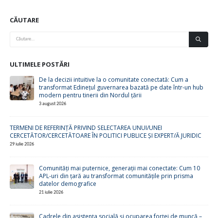
CĂUTARE
ULTIMELE POSTĂRI
De la decizii intuitive la o comunitate conectată: Cum a
transformat Edinețul guvernarea bazată pe date într-un hub
modern pentru tinerii din Nordul țării
3 august 2026
TERMENI DE REFERINȚĂ PRIVIND SELECTAREA UNUI/UNEI
CERCETĂTOR/CERCETĂTOARE ÎN POLITICI PUBLICE ȘI EXPERT/Ă JURIDIC
29 iulie 2026
Comunități mai puternice, generații mai conectate: Cum 10
APL-uri din țară au transformat comunitățile prin prisma
datelor demografice
21 iulie 2026
Cadrele din asistența socială și ocuparea forței de muncă –