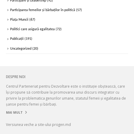
Participare și Leadership
(92)
Participarea femeilor și bărbaților în politică
(57)
Piața Muncii
(67)
Politici care asigură egalitatea
(72)
Publicații
(191)
Uncategorized
(20)
DESPRE NOI
Centrul Parteneriat pentru Dezvoltare este o instituție obștească, care
își propune să contribuie la promovarea unui discurs integrator cu
privire la problematica genurilor umane, statutul femeii și egalitatea de
șanse pentru femei și bărbați.
MAI MULT
Versiunea veche a site-ului progen.md